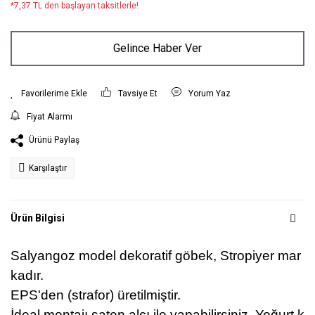
*7,37 TL den başlayan taksitlerle!
Gelince Haber Ver
Tavsiye Et
Yorum Yaz
Fiyat Alarmı
Ürünü Paylaş
Karşılaştır
Ürün Bilgisi
Salyangoz model dekoratif göbek, Stropiyer mar
kadır.
EPS'den (strafor) üretilmiştir.
İdeal montajı saten alçı ile yapabilirsiniz. Yoğurt k