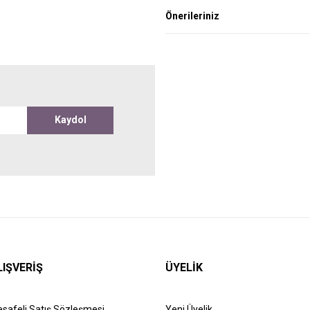
Önerileriniz
Kaydol
LIŞVERİŞ
ÜYELİK
safeli Satış Sözleşmesi
Yeni Üyelik