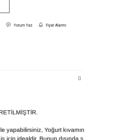
t
Yorum Yaz
Fiyat Alarmı
RETİLMİŞTİR.
ile yapabilirsiniz, Yoğurt kıvamın
 iş için idealdir. Bunun dışında s