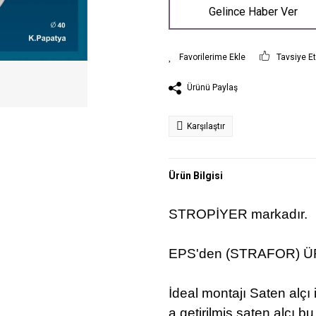
Gelince Haber Ver
Tavsiye E
Ürünü Paylaş
Karşılaştır
Ürün Bilgisi
STROPİYER
markadır.
EPS'den (STRAFOR) Ü
İdeal montajı Saten alçı 
a getirilmiş saten alçı bu