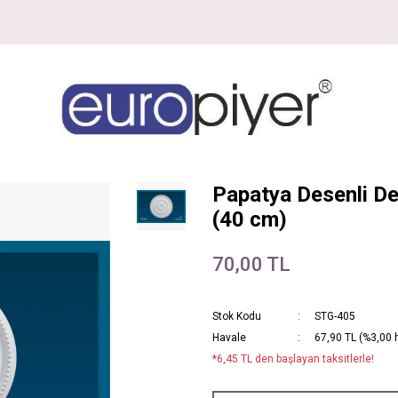
Papatya Desenli De
(40 cm)
70,00 TL
Stok Kodu
STG-405
Havale
67,90 TL (%3,00 h
*6,45 TL den başlayan taksitlerle!