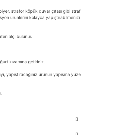
iyer, strafor köpük duvar çıtası gibi straf
yon ürünlerini kolayca yapıştırabilmenizi
ten alçı bulunur.
oğurt kıvamına getiriniz.
ıyı, yapıştıracağınız ürünün yapışma yüze
n.