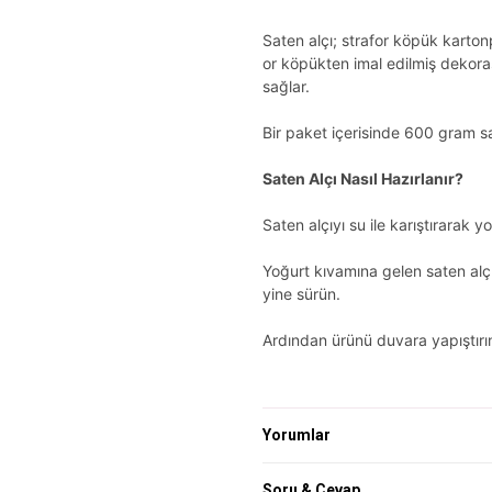
Saten alçı; strafor köpük kartonp
or köpükten imal edilmiş dekoras
sağlar.
Bir paket içerisinde 600 gram sa
Saten Alçı Nasıl Hazırlanır?
Saten alçıyı su ile karıştırarak y
Yoğurt kıvamına gelen saten alç
yine sürün.
Ardından ürünü duvara yapıştırı
Yorumlar
Soru & Cevap