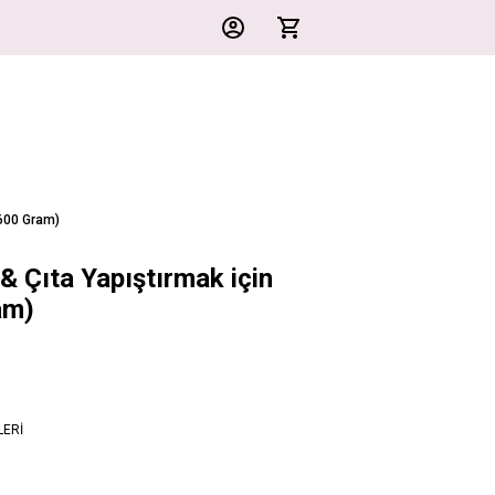
(600 Gram)
& Çıta Yapıştırmak için
am)
LERİ