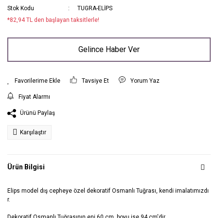
Stok Kodu
TUGRA-ELİPS
*82,94 TL den başlayan taksitlerle!
Gelince Haber Ver
Tavsiye Et
Yorum Yaz
Fiyat Alarmı
Ürünü Paylaş
Karşılaştır
Ürün Bilgisi
Elips model dış cepheye özel dekoratif Osmanlı Tuğrası, kendi imalatımızdı
r.
Dekoratif Osmanlı Tuğrasının eni 60 cm, boyu ise 94 cm'dir.