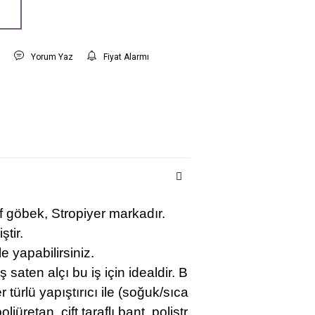
t
Yorum Yaz
Fiyat Alarmı
 göbek, Stropiyer markadır.
ştir.
le yapabilirsiniz.
 saten alçı bu iş için idealdir. B
r türlü
yapıştırıcı ile
(soğuk/sıca
oliüretan, çift taraflı bant, polistr