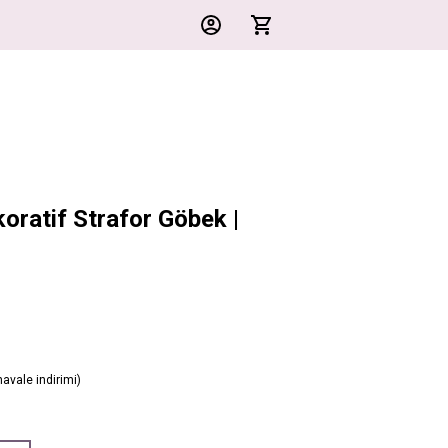
oratif Strafor Göbek |
avale indirimi)