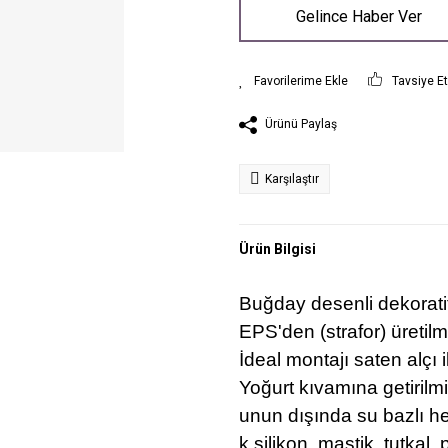
Gelince Haber Ver
Tavsiye E
Ürünü Paylaş
Karşılaştır
Ürün Bilgisi
Buğday desenli dekoratif
EPS'den (strafor) üretilmi
İdeal montajı saten alçı i
Yoğurt kıvamına getirilmiş
unun dışında su bazlı he
k silikon, mastik, tutkal, p