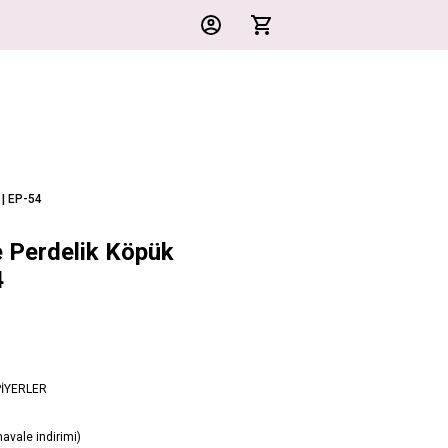
 | EP-54
e Perdelik Köpük
4
İYERLER
avale indirimi)