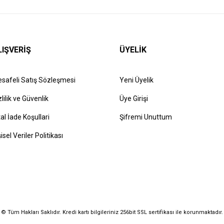
LIŞVERİŞ
ÜYELİK
safeli Satış Sözleşmesi
Yeni Üyelik
zlilik ve Güvenlik
Üye Girişi
tal İade Koşullari
Şifremi Unuttum
şisel Veriler Politikası
© Tüm Hakları Saklıdır. Kredi kartı bilgileriniz 256bit SSL sertifikası ile korunmaktadır.