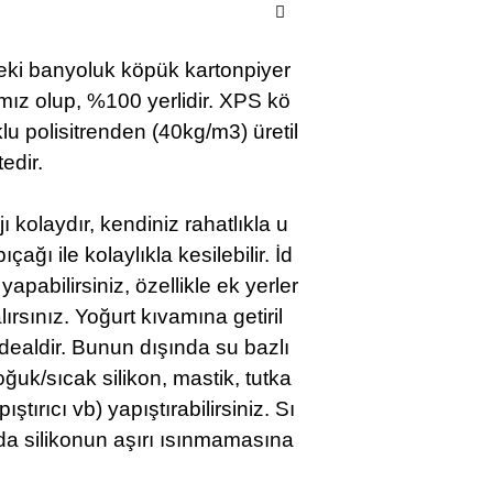
eki banyoluk köpük kartonpiyer
ız olup, %100 yerlidir.
XPS kö
u polisitrenden (40kg/m3) üretil
edir.
ı kolaydır, kendiniz rahatlıkla u
ıçağı ile kolaylıkla kesilebilir.
İd
 yapabilirsiniz, özellikle ek yerler
sınız. Yoğurt kıvamına getiril
 idealdir. Bunun dışında su bazlı
(soğuk/sıcak silikon, mastik, tutka
ıştırıcı vb) yapıştırabilirsiniz. Sı
nda silikonun aşırı ısınmamasına