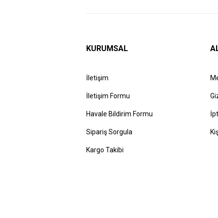
KURUMSAL
A
İletişim
Me
İletişim Formu
Gi
Havale Bildirim Formu
İp
Sipariş Sorgula
Ki
Kargo Takibi