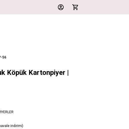
P-56
k Köpük Kartonpiyer |
İYERLER
avale indirimi)