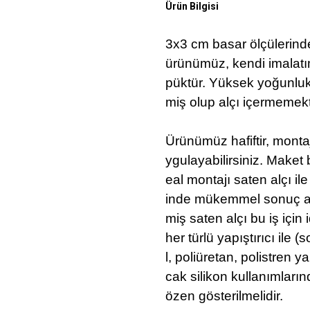
Ürün Bilgisi
3x3 cm basar ölçülerind
ürünümüz, kendi imalatım
püktür. Yüksek yoğunlukl
miş olup alçı içermemekt
Ürünümüz hafiftir, montaj
ygulayabilirsiniz. Maket b
eal montajı saten alçı ile
inde mükemmel sonuç alır
miş saten alçı bu iş için
her türlü yapıştırıcı ile 
l, poliüretan, polistren yap
cak silikon kullanımları
özen gösterilmelidir.